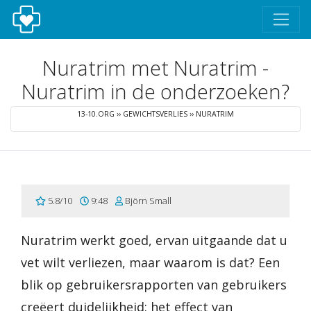
Nuratrim met Nuratrim -
Nuratrim in de onderzoeken?
13-10.ORG
››
GEWICHTSVERLIES
››
NURATRIM
5.8/10
9:48
Björn Small
Nuratrim werkt goed, ervan uitgaande dat u
vet wilt verliezen, maar waarom is dat? Een
blik op gebruikersrapporten van gebruikers
creëert duidelijkheid: het effect van