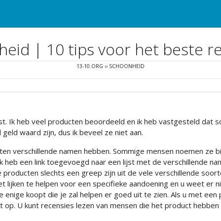
eid | 10 tips voor het beste re
13-10.ORG
››
SCHOONHEID
ast. Ik heb veel producten beoordeeld en ik heb vastgesteld dat s
geld waard zijn, dus ik beveel ze niet aan.
ucten verschillende namen hebben. Sommige mensen noemen ze b
 Ik heb een link toegevoegd naar een lijst met de verschillende 
roducten slechts een greep zijn uit de vele verschillende soort
niet lijken te helpen voor een specifieke aandoening en u weet er
nige koopt die je zal helpen er goed uit te zien. Als u met een p
t op. U kunt recensies lezen van mensen die het product hebben 