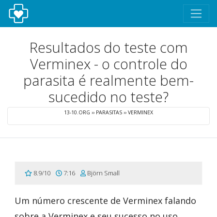
Resultados do teste com
Verminex - o controle do
parasita é realmente bem-
sucedido no teste?
13-10.ORG
››
PARASITAS
››
VERMINEX
8.9/10
7:16
Björn Small
Um número crescente de Verminex falando
sobre a Verminex e seu sucesso no uso