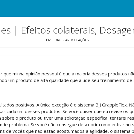
ões | Efeitos colaterais, Dosag
13-10.ORG
››
ARTICULAÇÕES
er que minha opinião pessoal é que a maioria desses produtos n
do um produto de alta qualidade que ajude seu treinamento de ag
sultados positivos. A única exceção é o sistema BJJ GrappleFlex.
ar cada um desses produtos. Se você quiser que eu revise os qua
sobre o produto ou tiver uma solicitação específica, tentarei res
nde problema. Se você não consegue descobrir como entrar no s
ns de vocês que não estão acostumados a agilidade, o sistema po