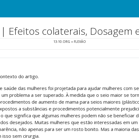
 | Efeitos colaterais, Dosagem 
13-10.ORG
››
FLEXÃO
contexto do artigo.
e saúde das mulheres foi projetada para ajudar mulheres com se
um problema a ser superado. À medida que o seio maior se torn
procedimentos de aumento de mama para seios maiores (plástic
xpostos a substâncias e procedimentos potencialmente prejudic
 que significa que algumas mulheres podem não se beneficiar d
ltados desejados. Muitas mulheres que estão interessadas em u
arência, não apenas para ser um rosto bonito. Mas a maioria da
isso sem cirurgia.