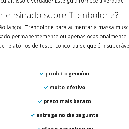
lar. Isso é verdade? Este guia fornece a verdade.
r ensinado sobre Trenbolone?
ção lançou Trenbolone para aumentar a massa musc
 usado permanentemente ou apenas ocasionalmente.
 relatórios de teste, concorda-se que é insuperáve
✓
produto genuíno
✓
muito efetivo
✓
preço mais barato
✓
entrega no dia seguinte
✓
efeito garantido ou