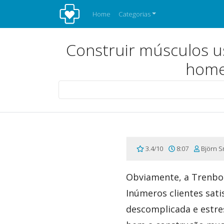
Home
Categorias
Construir músculos u
home
3.4/10
8:07
Björn S
Obviamente, a Trenbo
Inúmeros clientes sati
descomplicada e estre