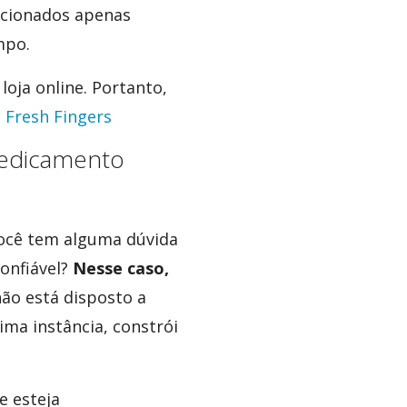
dicionados apenas
mpo.
oja online. Portanto,
m
Fresh Fingers
medicamento
cê tem alguma dúvida
confiável?
Nesse caso,
ão está disposto a
tima instância, constrói
e esteja