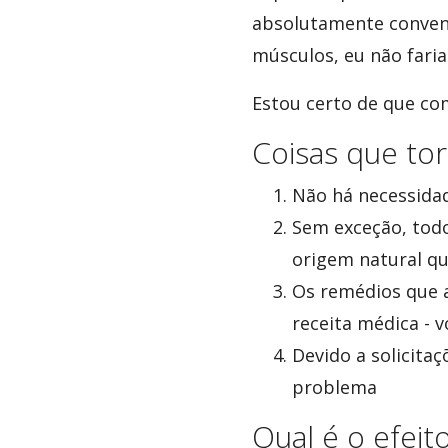
absolutamente convenc
músculos, eu não fari
Estou certo de que co
Coisas que to
Não há necessida
Sem exceção, todo
origem natural q
Os remédios que 
receita médica - 
Devido a solicita
problema
Qual é o efei