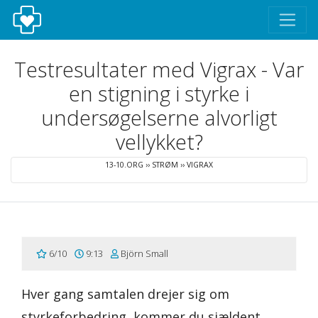
Testresultater med Vigrax - Var
en stigning i styrke i
undersøgelserne alvorligt
vellykket?
13-10.ORG
››
STRØM
››
VIGRAX
6/10
9:13
Björn Small
Hver gang samtalen drejer sig om
styrkeforbedring, kommer du sjældent