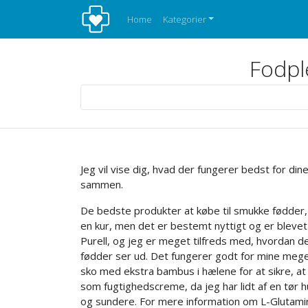
Home
Kategorier
Fodple
Jeg vil vise dig, hvad der fungerer bedst for di
sammen.
De bedste produkter at købe til smukke fødder, i 
en kur, men det er bestemt nyttigt og er blevet 
Purell, og jeg er meget tilfreds med, hvordan 
fødder ser ud. Det fungerer godt for mine meget
sko med ekstra bambus i hælene for at sikre, at d
som fugtighedscreme, da jeg har lidt af en tør 
og sundere. For mere information om L-Glutamine, 