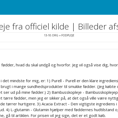
je fra officiel kilde | Billeder af
13-10.ORG
››
FODPLEJE
ne fødder, hvad du skal undgå og hvorfor. Jeg vil også vise dig, h
det mindste for mig, er: 1) Purell - Purell er den klare ingredien
brugt i mange sundhedsprodukter til smukke fødder. (Jeg købte det
det ser ud på mine fødder.) 2) Bambusskopleje - Bambusskoplejep
 tørre fødder, men jeg er sikker på, at det også ville være nytti
e tørrer hurtigere. 3) Acacia Extract - Den vigtigste ingrediens i 
hud. 4) L-glutamin - Glutamin hjælper med føddernes hudtilstand 
gå til artiklen. For prisen vil jeg sige, det er et godt køb.