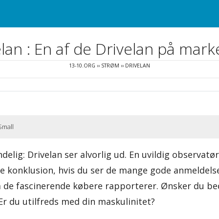
lan : En af de Drivelan på mar
13-10.ORG
››
STRØM
››
DRIVELAN
Small
elig: Drivelan ser alvorlig ud. En uvildig observatø
 konklusion, hvis du ser de mange gode anmeldels
de fascinerende købere rapporterer. Ønsker du be
Er du utilfreds med din maskulinitet?