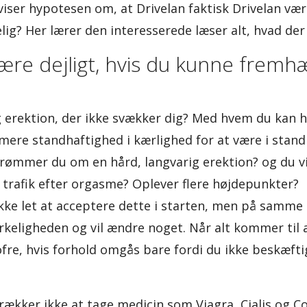
iser hypotesen om, at Drivelan faktisk Drivelan være 
lig? Her lærer den interesserede læser alt, hvad der 
 være dejligt, hvis du kunne frem
ig erektion, der ikke svækker dig? Med hvem du kan h
 mere standhaftighed i kærlighed for at være i stand ti
rømmer du om en hård, langvarig erektion? og du vil 
trafik efter orgasme? Oplever flere højdepunkter?
kke let at acceptere dette i starten, men på samme 
irkeligheden og vil ændre noget. Når alt kommer til a
 ofre, hvis forhold omgås bare fordi du ikke beskæft
ækker ikke at tage medicin som Viagra, Cialis og Co.