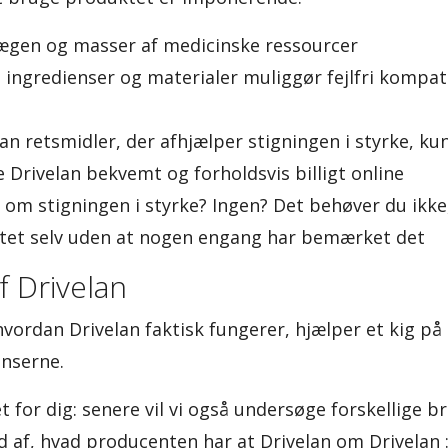
ægen og masser af medicinske ressourcer
 ingredienser og materialer muliggør fejlfri kompati
an retsmidler, der afhjælper stigningen i styrke, ku
 Drivelan bekvemt og forholdsvis billigt online
e om stigningen i styrke? Ingen? Det behøver du ikke, 
ktet selv uden at nogen engang har bemærket det
f Drivelan
hvordan Drivelan faktisk fungerer, hjælper et kig på
enserne.
et for dig: senere vil vi også undersøge forskellige 
ud af, hvad producenten har at Drivelan om Drivelan 