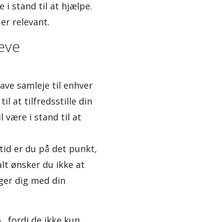
i stand til at hjælpe.
er relevant.
hæve
ave samleje til enhver
l at tilfredsstille din
være i stand til at
tid er du på det punkt,
lt ønsker du ikke at
iger dig med din
, fordi de ikke kun