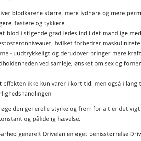
liver blodkarene større, mere lydhøre og mere per
gere, fastere og tykkere
 at blod i stigende grad ledes ind i det mandlige me
tosteronniveauet, hvilket forbedrer maskuliniteten -
erne - uudtrykkeligt og derudover bringer mere kraf
dholdenheden ved samleje, ønsket om sex og fornem
at effekten ikke kun varer i kort tid, men også i lang
kærlighedshandlingen
 øge den generelle styrke og frem for alt er det vigti
konstant og pålidelig hævelse.
arhed generelt Drivelan en øget penisstørrelse Dri