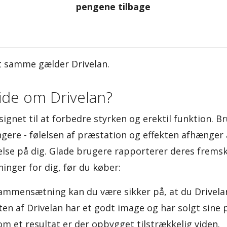
pengene tilbage
et samme gælder Drivelan.
ide om Drivelan?
signet til at forbedre styrken og erektil funktion. 
ngere - følelsen af præstation og effekten afhænger 
else på dig. Glade brugere rapporterer deres fremsk
inger for dig, før du køber:
ammensætning kan du være sikker på, at du Drivelan
en af Drivelan har et godt image og har solgt sine
om et resultat er der opbygget tilstrækkelig viden.