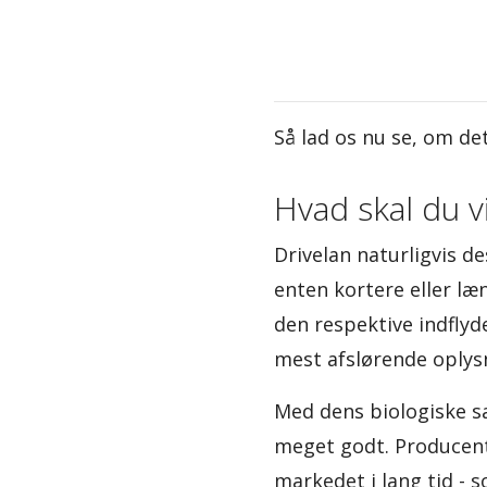
Så lad os nu se, om d
Hvad skal du v
Drivelan naturligvis de
enten kortere eller læ
den respektive indflyd
mest afslørende oplysn
Med dens biologiske s
meget godt. Producent
markedet i lang tid - s