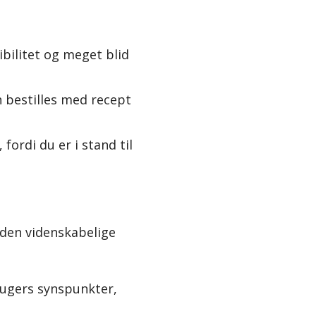
bilitet og meget blid
n bestilles med recept
fordi du er i stand til
 den videnskabelige
brugers synspunkter,
: