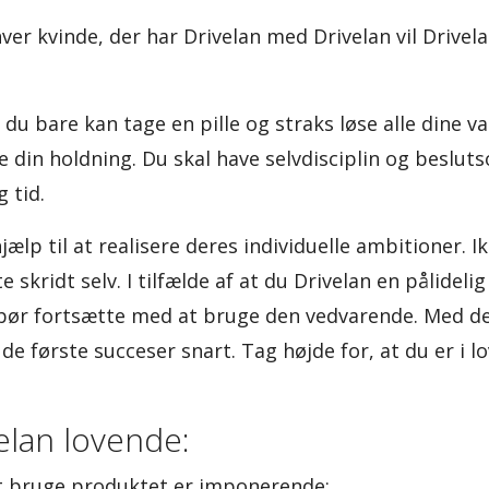
ver kvinde, der har Drivelan med Drivelan vil Drivel
 du bare kan tage en pille og straks løse alle dine va
e din holdning. Du skal have selvdisciplin og beslut
 tid.
ælp til at realisere deres individuelle ambitioner. 
e skridt selv. I tilfælde af at du Drivelan en pålideli
 bør fortsætte med at bruge den vedvarende. Med d
de første succeser snart. Tag højde for, at du er i lo
elan lovende:
at bruge produktet er imponerende: