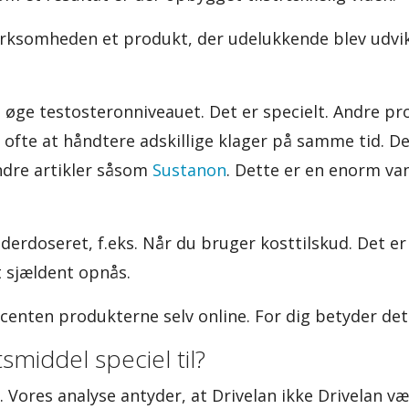
irksomheden et produkt, der udelukkende blev udvik
at øge testosteronniveauet. Det er specielt. Andre pr
ofte at håndtere adskillige klager på samme tid. De
ndre artikler såsom
Sustanon
. Dette er en enorm va
nderdoseret, f.eks. Når du bruger kosttilskud. Det e
t sjældent opnås.
ucenten produkterne selv online. For dig betyder det 
middel speciel til?
. Vores analyse antyder, at Drivelan ikke Drivelan vær