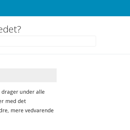
kedet?
r drager under alle
er med det
dre, mere vedvarende