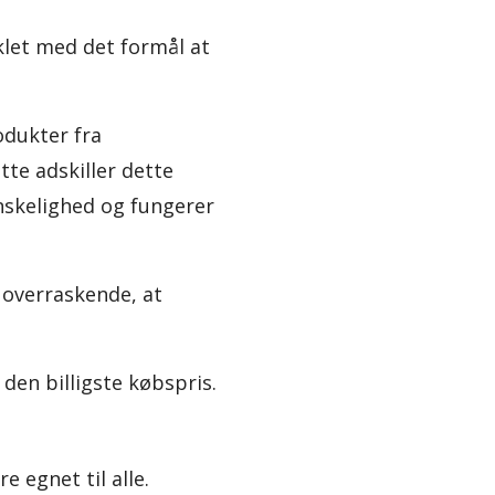
let med det formål at
odukter fra
tte adskiller dette
nskelighed og fungerer
r overraskende, at
den billigste købspris.
e egnet til alle.