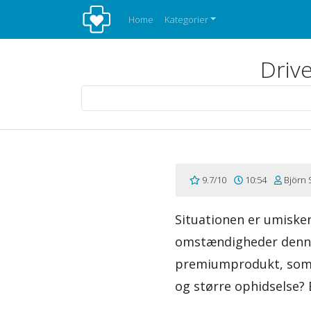
Home
Kategorier
Drive
9.7/10
10:54
Björn 
Situationen er umiskend
omstændigheder denne
premiumprodukt, som 
og større ophidselse? 