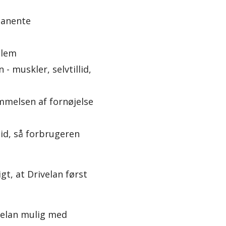
manente
dlem
 muskler, selvtillid,
t
melsen af fornøjelse
 tid, så forbrugeren
gt, at Drivelan først
velan mulig med