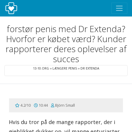
forstør penis med Dr Extenda?
Hvorfor er købet værd? Kunder
rapporterer deres oplevelser af
succes
13-10.ORG
››
LÆNGERE PENIS
››
DR EXTENDA
4.2/10
10:44
Björn Small
Hvis du tror på de mange rapporter, der i
øjeblikket dukker op, vil mange entusiaster