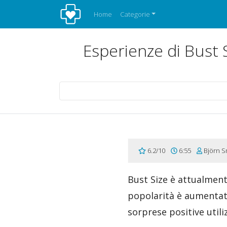
Home
Categorie
Esperienze di Bust S
6.2/10
6:55
Björn S
Bust Size è attualment
popolarità è aumentat
sorprese positive utili