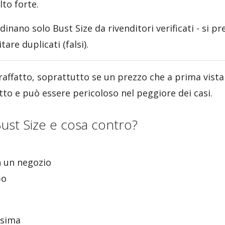
lto forte.
rdinano solo Bust Size da rivenditori verificati - si pr
itare duplicati (falsi).
affatto, soprattutto se un prezzo che a prima vista
etto e può essere pericoloso nel peggiore dei casi.
ust Size e cosa contro?
n un negozio
po
ssima