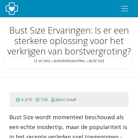
Bust Size Ervaringen: Is er een
sterkere oplossing voor het
verkrijgen van borstvergroting?
13-10.ORG
››
BORSTVERGROTING
››
BUST SIZE
6.2/10
7:00
Björn Small
Bust Size wordt momenteel beschouwd als
een echte insidertip, maar de populariteit is
in het recente verleden snel toegenomen -