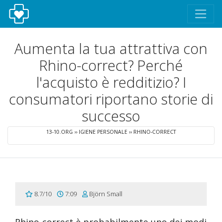
Aumenta la tua attrattiva con
Rhino-correct? Perché
l'acquisto è redditizio? I
consumatori riportano storie di
successo
13-10.ORG
››
IGIENE PERSONALE
››
RHINO-CORRECT
8.7/10
7:09
Björn Small