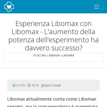
Esperienza Libomax con
Libomax - L'aumento della
potenza dell'esperimento ha
davvero successo?
13-10.ORG
››
ENERGIA
››
LIBOMAX
6.7/10
10:13
Björn Small
Libomax attualmente conta come Libomax
segreto, ma la consapevolezza è aumentata