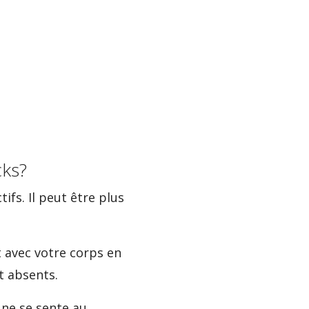
cks?
ifs. Il peut être plus
t avec votre corps en
t absents.
e ne se sente au