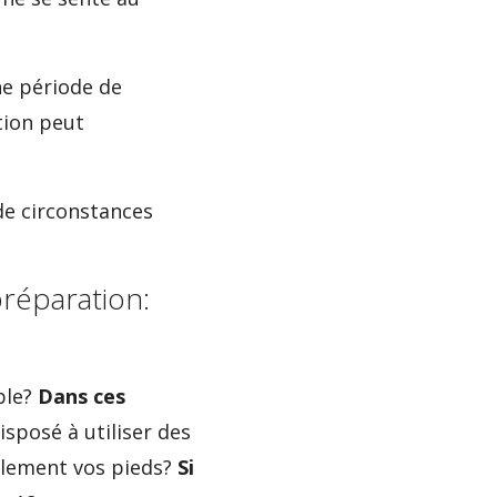
ne période de
tion peut
de circonstances
préparation:
ble?
Dans ces
isposé à utiliser des
alement vos pieds?
Si