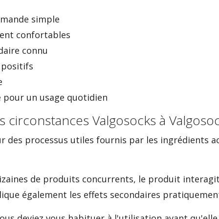
mmande simple
ent confortables
daire connu
positifs
e
 pour un usage quotidien
cks circonstances Valgosocks à Valgoso
 des processus utiles fournis par les ingrédients act
zaines de produits concurrents, le produit interagi
plique également les effets secondaires pratiquemen
ous deviez vous habituer à l'utilisation avant qu'ell