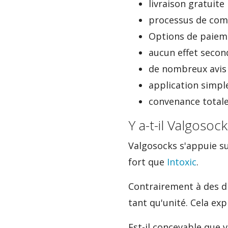
livraison gratuite
processus de co
Options de paiem
aucun effet secon
de nombreux avis 
application simpl
convenance totale
Y a-t-il Valgoso
Valgosocks s'appuie sur
fort que
Intoxic
.
Contrairement à des di
tant qu'unité. Cela ex
Est-il concevable que v