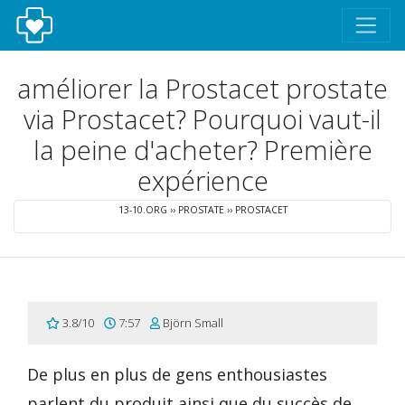
améliorer la Prostacet prostate
via Prostacet? Pourquoi vaut-il
la peine d'acheter? Première
expérience
13-10.ORG
››
PROSTATE
››
PROSTACET
3.8/10
7:57
Björn Small
De plus en plus de gens enthousiastes
parlent du produit ainsi que du succès de