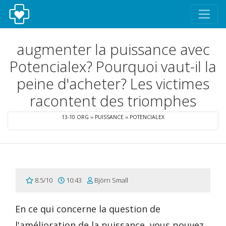
augmenter la puissance avec
Potencialex? Pourquoi vaut-il la
peine d'acheter? Les victimes
racontent des triomphes
13-10.ORG
››
PUISSANCE
››
POTENCIALEX
8.5/10
10:43
Björn Small
En ce qui concerne la question de
l'amélioration de la puissance, vous pouvez