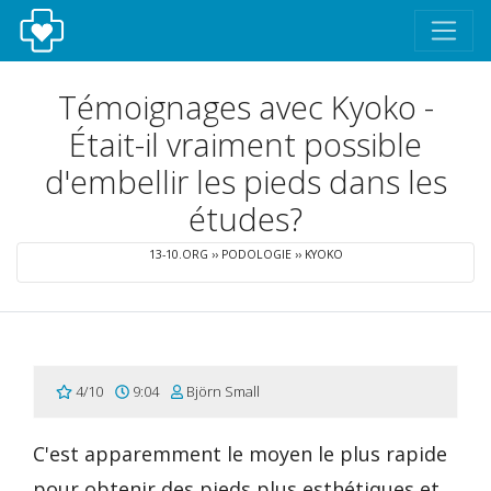
Témoignages avec Kyoko -
Était-il vraiment possible
d'embellir les pieds dans les
études?
13-10.ORG
››
PODOLOGIE
››
KYOKO
4/10
9:04
Björn Small
C'est apparemment le moyen le plus rapide
pour obtenir des pieds plus esthétiques et