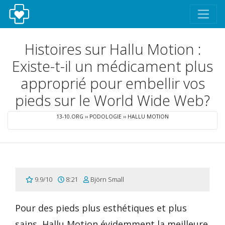
Histoires sur Hallu Motion :
Existe-t-il un médicament plus
approprié pour embellir vos
pieds sur le World Wide Web?
13-10.ORG
››
PODOLOGIE
››
HALLU MOTION
9.9/10
8:21
Björn Small
Pour des pieds plus esthétiques et plus
sains, Hallu Motion évidemment la meilleure