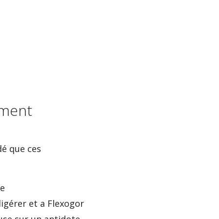
ement
dé que ces
ée
igérer et a Flexogor