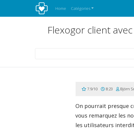
Home
Catégories
Flexogor client avec
7.9/10
8:23
Björn S
On pourrait presque cr
vous remarquez les no
les utilisateurs interd