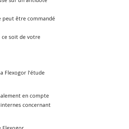
use sur un antidote
de peut être commandé
ce soit de votre
a Flexogor l'étude
 également en compte
 internes concernant
e Flexogor