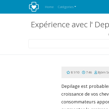
Home
Catégories
Expérience avec l' Depi
8.1/10
7:46
Björn S
Depilage est probablem
croissance de vos chev
consommateurs apporte