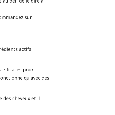
au défi de le dire à
s commandez sur
rédients actifs
s efficaces pour
 fonctionne qu'avec des
 des cheveux et il