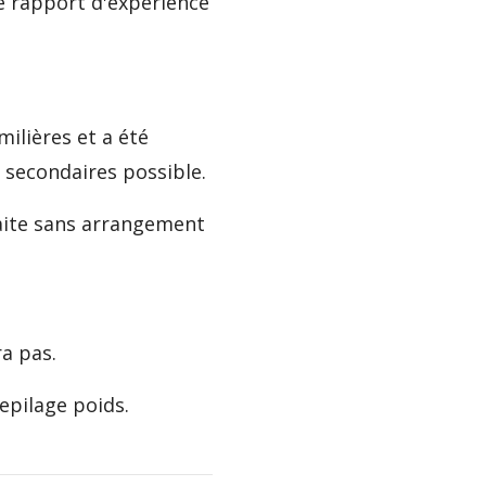
e rapport d'expérience
milières et a été
 secondaires possible.
faite sans arrangement
a pas.
epilage poids.