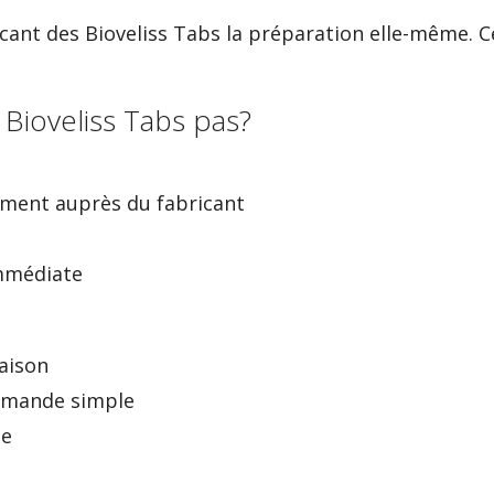
icant des Bioveliss Tabs la préparation elle-même. Cel
 Bioveliss Tabs pas?
ement auprès du fabricant
immédiate
raison
mmande simple
te