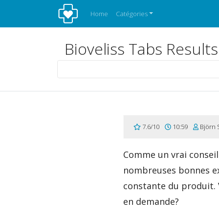
Home
Catégories
Bioveliss Tabs Results:
7.6/10
10:59
Björn 
Comme un vrai conseil 
nombreuses bonnes exp
constante du produit. 
en demande?