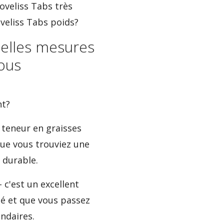
oveliss Tabs très
oveliss Tabs poids?
belles mesures
ous
nt?
 teneur en graisses
que vous trouviez une
 durable.
 c'est un excellent
tié et que vous passez
ondaires.