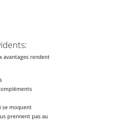
idents:
ux avantages rendent
s
s compléments
ui se moquent
ous prennent pas au