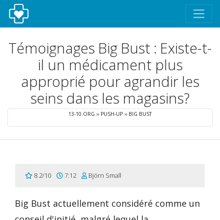
Témoignages Big Bust : Existe-t-
il un médicament plus
approprié pour agrandir les
seins dans les magasins?
13-10.ORG
››
PUSH-UP
››
BIG BUST
8.2/10
7:12
Björn Small
Big Bust actuellement considéré comme un
conseil d'initié, malgré lequel la