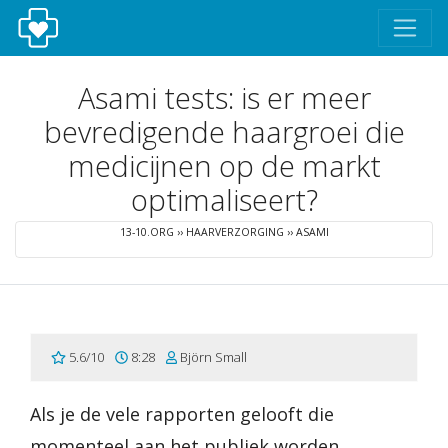
Asami tests: is er meer
bevredigende haargroei die
medicijnen op de markt
optimaliseert?
13-10.ORG
››
HAARVERZORGING
››
ASAMI
5.6/10
8:28
Björn Small
Als je de vele rapporten gelooft die
momenteel aan het publiek worden