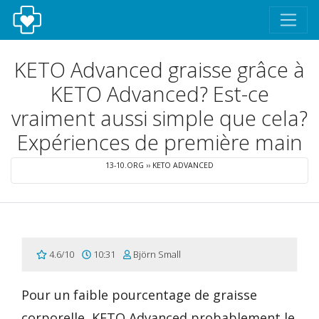
KETO Advanced graisse grâce à
KETO Advanced? Est-ce
vraiment aussi simple que cela?
Expériences de première main
13-10.ORG
››
KETO ADVANCED
4.6/10
10:31
Björn Small
Pour un faible pourcentage de graisse
corporelle, KETO Advanced probablement le